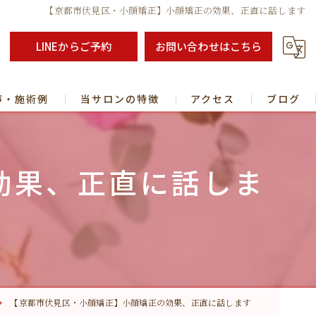
【京都市伏見区・小顔矯正】小顔矯正の効果、正直に話します
LINEからご予約
お問い合わせはこちら
声・施術例
当サロンの特徴
アクセス
ブログ
コラム
効果、正直に話しま
パ
スクール/短期習得・未経験でも可能！【京都市宇治市】
半戦】「本当の私」で歩み始める 心と人生を整えるセッション
【京都市伏見区・小顔矯正】小顔矯正の効果、正直に話します
ングについて】