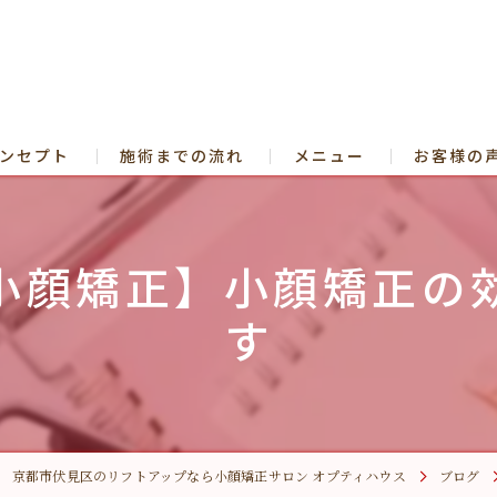
ンセプト
施術までの流れ
メニュー
お客様の
よくある質問
小顔矯正
小顔矯正】小顔矯正の
ヘッドス
す
たるみ
小顔矯正
【人生後
京都市伏見区のリフトアップなら小顔矯正サロン オプティハウス
ブログ
【ヒーリ