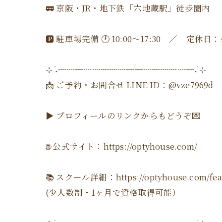
🚃 京阪・JR・地下鉄「六地蔵駅」徒歩圏内
🅿️ 駐車場完備 🕐 10:00〜17:30 ／ 定休
⊹ ࣪˖┈┈┈┈┈┈┈┈┈┈┈┈┈┈┈┈˖ ࣪⊹
📩 ご予約・お問合せ LINE ID：@vze7969d
▶ プロフィールのリンクからもどうぞ💌
🌐 公式サイト：https://optyhouse.com/
📚 スクール詳細：https://optyhouse.com/feat
(少人数制・1ヶ月で資格取得可能）