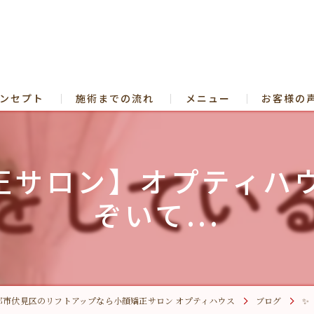
ンセプト
施術までの流れ
メニュー
お客様の
よくある質問
小顔矯正
正サロン】オプティハ
ヘッドス
ぞいて...
たるみ
小顔矯正
【人生後
都市伏見区のリフトアップなら小顔矯正サロン オプティハウス
ブログ
✨
【ヒーリ