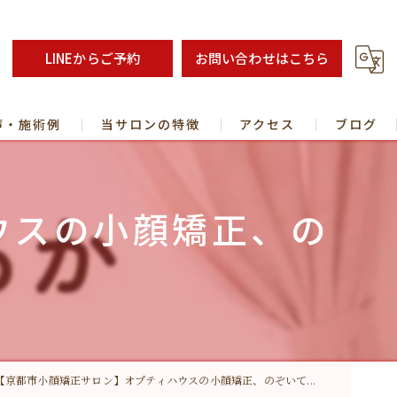
LINEからご予約
お問い合わせはこちら
声・施術例
当サロンの特徴
アクセス
ブログ
コラム
ウスの小顔矯正、の
パ
スクール/短期習得・未経験でも可能！【京都市宇治市】
半戦】「本当の私」で歩み始める 心と人生を整えるセッション
【京都市小顔矯正サロン】オプティハウスの小顔矯正、のぞいて...
ングについて】