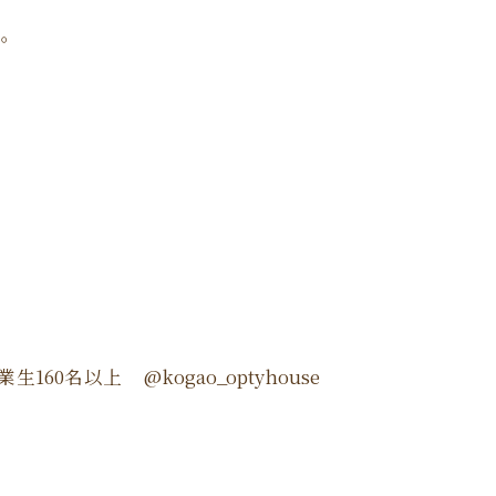
で。
0名以上 @kogao_optyhouse