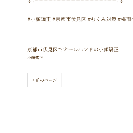
⊹ ࣪˖┈┈┈┈┈┈┈┈┈┈┈┈┈┈┈┈˖ ࣪⊹
#小顔矯正 #京都市伏見区 #むくみ対策 #梅雨
京都市伏見区でオールハンドの小顔矯正
小顔矯正
< 前のページ