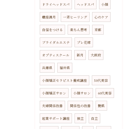
ドライヘッドスパ
ヘッドスパ
小顔
蠍座満月
一斉ヒーリング
心のケア
自信をつける
楽ちん思考
京都
ブライダルエステ
プレ花嫁
オプティスクール
新月
大阪府
兵庫県
福井県
小顔矯正セラピスト養成講座
50代美容
小顔矯正サロン
小顔サロン
60代美容
夫婦関係改善
関係性の改善
艶肌
起業サポート講座
独立
自立