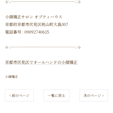
⊹ ࣪˖┈┈┈┈┈┈┈┈┈┈┈┈┈┈┈┈˖ ࣪⊹
小顔矯正サロン オプティハウス
京都府京都市伏見区桃山町大島307
電話番号 : 09092740615
⊹ ࣪˖┈┈┈┈┈┈┈┈┈┈┈┈┈┈┈┈˖ ࣪⊹
京都市伏見区でオールハンドの小顔矯正
小顔矯正
< 前のページ
一覧に戻る
次のページ >