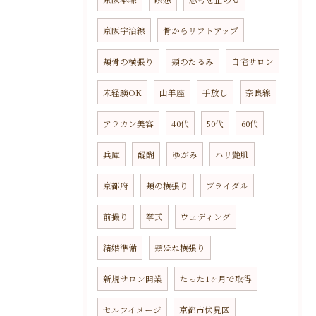
京阪宇治線
骨からリフトアップ
頬骨の横張り
頬のたるみ
自宅サロン
未経験OK
山羊座
手放し
奈良線
アラカン美容
40代
50代
60代
兵庫
醍醐
ゆがみ
ハリ艶肌
京都府
頬の横張り
ブライダル
前撮り
挙式
ウェディング
結婚準備
頬ほね横張り
新規サロン開業
たった1ヶ月で取得
セルフイメージ
京都市伏見区