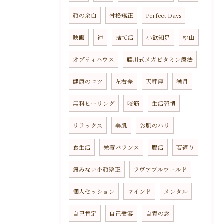
顔の余白
骨格矯正
Perfect Days
映画
禅
捨て活
小欲知足
桃山
オプティハウス
藤川式メガビタミン療法
健康のコツ
左右差
天秤座
満月
無料ヒーリング
咬筋
生活習慣
リラックス
美肌
お肌のハリ
食生活
栄養バランス
腸活
若返り
痛みない小顔矯正
ラヴアブルワールド
個人セッション
マインド
メンタル
自己肯定
自己受容
自責の念