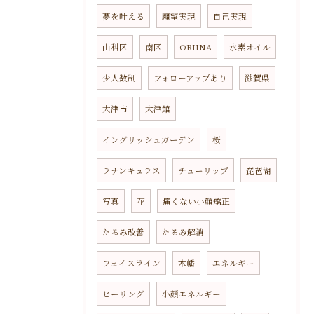
夢を叶える
願望実現
自己実現
山科区
南区
ORIINA
水素オイル
少人数制
フォローアップあり
滋賀県
大津市
大津館
イングリッシュガーデン
桜
ラナンキュラス
チューリップ
琵琶湖
写真
花
痛くない小顔矯正
たるみ改善
たるみ解消
フェイスライン
木幡
エネルギー
ヒーリング
小顔エネルギー