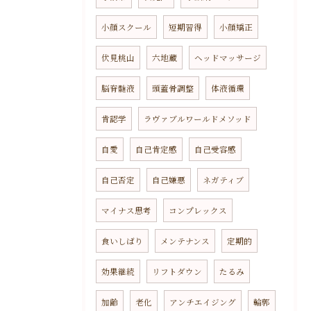
小顔スクール
短期習得
小顔矯正
伏見桃山
六地蔵
ヘッドマッサージ
脳脊髄液
頭蓋骨調整
体液循環
肯認学
ラヴァブルワールドメソッド
自愛
自己肯定感
自己受容感
自己否定
自己嫌悪
ネガティブ
マイナス思考
コンプレックス
食いしばり
メンテナンス
定期的
効果継続
リフトダウン
たるみ
加齢
老化
アンチエイジング
輪郭