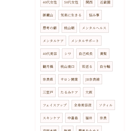
40代女性
50代女性
関西
近畿圏
御蔵山
気楽に生きる
悩み事
思考の癖
桃山朝
メンタルヘルス
メンタルケア
メンタルサポート
40代美容
シワ
自己成長
黄檗
観月橋
桃山南口
若返る
自分軸
奈良県
サロン開業
JR奈良線
三室戸
たるみケア
大阪
フェイスアップ
全身美容液
ソティル
スキンケア
中書島
福井
奈良
京阪本線
瞑想
思考を止める