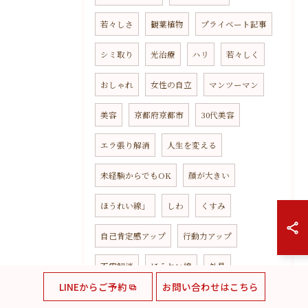
若々しさ
観葉植物
プライベート記事
シミ取り
光治療
ハリ
若々しく
おしゃれ
女性の自立
マンツーマン
美容
京都府京都市
30代美容
エラ張り解消
人生を変える
未経験からでもOK
顔が大きい
ほうれい線」
しわ
くすみ
自己肯定感アップ
行動力アップ
不安解消
ほうれい線
外見
LINEからご予約
お問い合わせはこちら
いたくない小顔矯正
健康