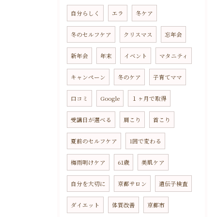
自分らしく
エラ
冬ケア
冬のセルフケア
クリスマス
忘年会
新年会
年末
イベント
マタニティ
キャンペーン
冬のケア
子育てママ
口コミ
Google
１ヶ月で取得
受講日が選べる
肩こり
首こり
夏前のセルフケア
1回で変わる
梅雨明けケア
61歳
美肌ケア
自分を大切に
京都サロン
遺伝子検査
ダイエット
体質改善
京都市