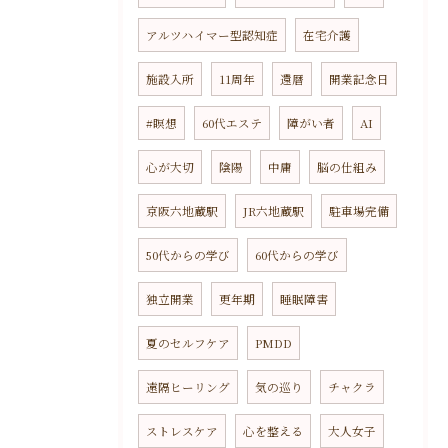
アルツハイマー型認知症
在宅介護
施設入所
11周年
還暦
開業記念日
#瞑想
60代エステ
障がい者
AI
心が大切
陰陽
中庸
脳の仕組み
京阪六地蔵駅
JR六地蔵駅
駐車場完備
50代からの学び
60代からの学び
独立開業
更年期
睡眠障害
夏のセルフケア
PMDD
遠隔ヒーリング
気の巡り
チャクラ
ストレスケア
心を整える
大人女子