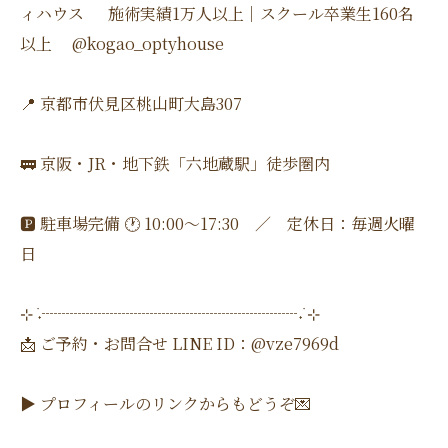
ィハウス 施術実績1万人以上｜スクール卒業生160名
以上 @kogao_optyhouse
📍 京都市伏見区桃山町大島307
🚃 京阪・JR・地下鉄「六地蔵駅」徒歩圏内
🅿️ 駐車場完備 🕐 10:00〜17:30 ／ 定休日：毎週火曜
日
⊹ ࣪˖┈┈┈┈┈┈┈┈┈┈┈┈┈┈┈┈˖ ࣪⊹
📩 ご予約・お問合せ LINE ID：@vze7969d
▶ プロフィールのリンクからもどうぞ💌