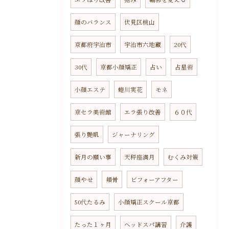
顔のバランス
伏見区桃山
京都府宇治市
宇治市六地蔵
20代
30代
京都小顔矯正
占い
占星術
小顔エステ
蜷川実花
モネ
京セラ美術館
エラ張り改善
６０代
張り艶肌
ジャーナリング
新月の願い事
天秤座満月
むくみ対策
顔やせ
頬骨
ビフォーアフター
50代たるみ
小顔矯正スクール京都
たった１ヶ月
ヘッドスパ講習
介護