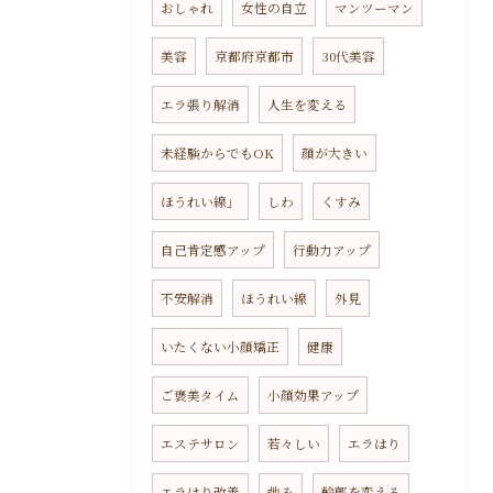
おしゃれ
女性の自立
マンツーマン
美容
京都府京都市
30代美容
エラ張り解消
人生を変える
未経験からでもOK
顔が大きい
ほうれい線」
しわ
くすみ
自己肯定感アップ
行動力アップ
不安解消
ほうれい線
外見
いたくない小顔矯正
健康
ご褒美タイム
小顔効果アップ
エステサロン
若々しい
エラはり
エラはり改善
弛み
輪郭を変える