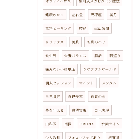
オプティハウス
藤川式メガビタミン療法
健康のコツ
左右差
天秤座
満月
無料ヒーリング
咬筋
生活習慣
リラックス
美肌
お肌のハリ
食生活
栄養バランス
腸活
若返り
痛みない小顔矯正
ラヴアブルワールド
個人セッション
マインド
メンタル
自己肯定
自己受容
自責の念
夢を叶える
願望実現
自己実現
山科区
南区
ORIINA
水素オイル
少人数制
フォローアップあり
滋賀県