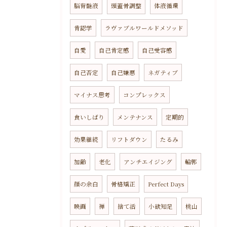
脳脊髄液
頭蓋骨調整
体液循環
肯認学
ラヴァブルワールドメソッド
自愛
自己肯定感
自己受容感
自己否定
自己嫌悪
ネガティブ
マイナス思考
コンプレックス
食いしばり
メンテナンス
定期的
効果継続
リフトダウン
たるみ
加齢
老化
アンチエイジング
輪郭
顔の余白
骨格矯正
Perfect Days
映画
禅
捨て活
小欲知足
桃山