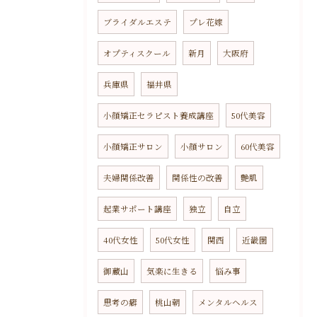
ブライダルエステ
プレ花嫁
オプティスクール
新月
大阪府
兵庫県
福井県
小顔矯正セラピスト養成講座
50代美容
小顔矯正サロン
小顔サロン
60代美容
夫婦関係改善
関係性の改善
艶肌
起業サポート講座
独立
自立
40代女性
50代女性
関西
近畿圏
御蔵山
気楽に生きる
悩み事
思考の癖
桃山朝
メンタルヘルス