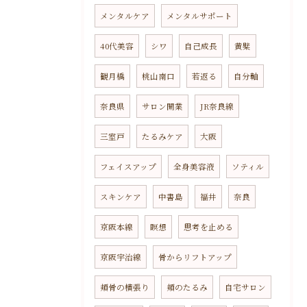
メンタルケア
メンタルサポート
40代美容
シワ
自己成長
黄檗
観月橋
桃山南口
若返る
自分軸
奈良県
サロン開業
JR奈良線
三室戸
たるみケア
大阪
フェイスアップ
全身美容液
ソティル
スキンケア
中書島
福井
奈良
京阪本線
瞑想
思考を止める
京阪宇治線
骨からリフトアップ
頬骨の横張り
頬のたるみ
自宅サロン