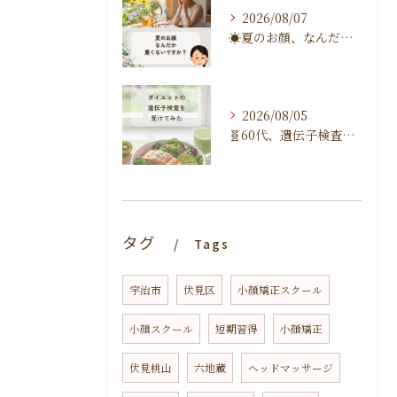
2026/08/07
☀️夏のお顔、なんだか重くないですか？☀️
2026/08/05
🧬60代、遺伝子検査を受けてみました🧬
タグ
Tags
宇治市
伏見区
小顔矯正スクール
小顔スクール
短期習得
小顔矯正
伏見桃山
六地蔵
ヘッドマッサージ