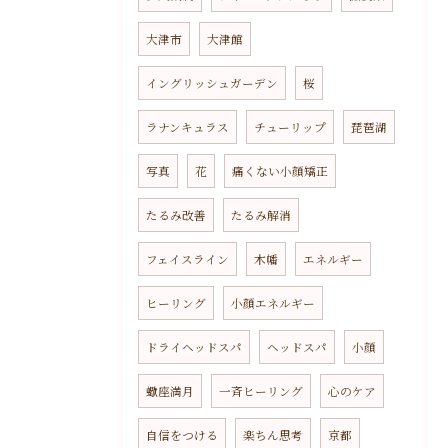
大津市
大津館
イングリッシュガーデン
桜
ラナンキュラス
チューリップ
琵琶湖
写真
花
痛くない小顔矯正
たるみ改善
たるみ解消
フェイスライン
木幡
エネルギー
ヒーリング
小顔エネルギー
ドライヘッドスパ
ヘッドスパ
小顔
蠍座満月
一斉ヒーリング
心のケア
自信をつける
楽ちん思考
京都