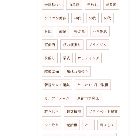
未経験OK
山羊座
手放し
奈良線
アラカン美容
40代
50代
60代
兵庫
醍醐
ゆがみ
ハリ艶肌
京都府
頬の横張り
ブライダル
前撮り
挙式
ウェディング
結婚準備
頬ほね横張り
新規サロン開業
たった1ヶ月で取得
セルフイメージ
京都市伏見区
若々しさ
観葉植物
プライベート記事
シミ取り
光治療
ハリ
若々しく