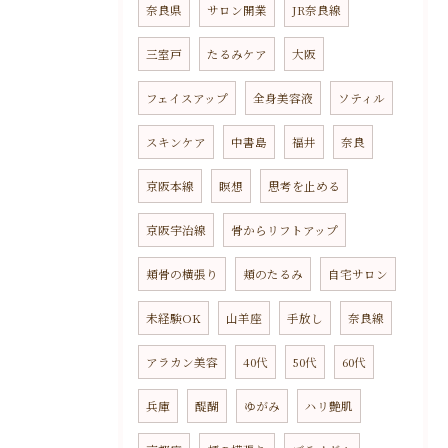
奈良県
サロン開業
JR奈良線
三室戸
たるみケア
大阪
フェイスアップ
全身美容液
ソティル
スキンケア
中書島
福井
奈良
京阪本線
瞑想
思考を止める
京阪宇治線
骨からリフトアップ
頬骨の横張り
頬のたるみ
自宅サロン
未経験OK
山羊座
手放し
奈良線
アラカン美容
40代
50代
60代
兵庫
醍醐
ゆがみ
ハリ艶肌