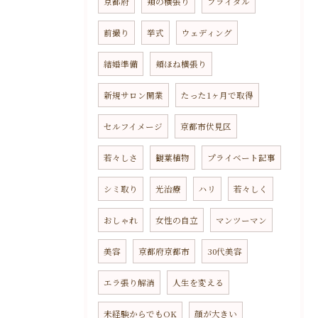
京都府
頬の横張り
ブライダル
前撮り
挙式
ウェディング
結婚準備
頬ほね横張り
新規サロン開業
たった1ヶ月で取得
セルフイメージ
京都市伏見区
若々しさ
観葉植物
プライベート記事
シミ取り
光治療
ハリ
若々しく
おしゃれ
女性の自立
マンツーマン
美容
京都府京都市
30代美容
エラ張り解消
人生を変える
未経験からでもOK
顔が大きい