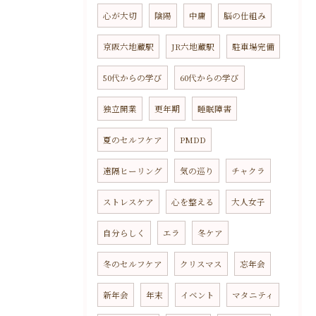
心が大切
陰陽
中庸
脳の仕組み
京阪六地蔵駅
JR六地蔵駅
駐車場完備
50代からの学び
60代からの学び
独立開業
更年期
睡眠障害
夏のセルフケア
PMDD
遠隔ヒーリング
気の巡り
チャクラ
ストレスケア
心を整える
大人女子
自分らしく
エラ
冬ケア
冬のセルフケア
クリスマス
忘年会
新年会
年末
イベント
マタニティ