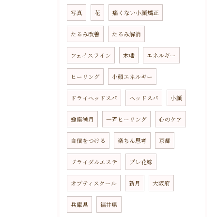
写真
花
痛くない小顔矯正
たるみ改善
たるみ解消
フェイスライン
木幡
エネルギー
ヒーリング
小顔エネルギー
ドライヘッドスパ
ヘッドスパ
小顔
蠍座満月
一斉ヒーリング
心のケア
自信をつける
楽ちん思考
京都
ブライダルエステ
プレ花嫁
オプティスクール
新月
大阪府
兵庫県
福井県