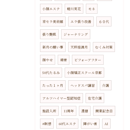
小顔エステ
蜷川実花
モネ
京セラ美術館
エラ張り改善
６０代
張り艶肌
ジャーナリング
新月の願い事
天秤座満月
むくみ対策
顔やせ
頬骨
ビフォーアフター
50代たるみ
小顔矯正スクール京都
たった１ヶ月
ヘッドスパ講習
介護
アルツハイマー型認知症
在宅介護
施設入所
11周年
還暦
開業記念日
#瞑想
60代エステ
障がい者
AI