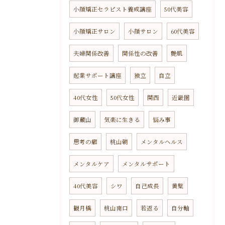
小顔矯正セラピスト養成講座
50代美容
小顔矯正サロン
小顔サロン
60代美容
夫婦関係改善
関係性の改善
艶肌
起業サポート講座
独立
自立
40代女性
50代女性
関西
近畿圏
御蔵山
気楽に生きる
悩み事
思考の癖
桃山朝
メンタルヘルス
メンタルケア
メンタルサポート
40代美容
シワ
自己成長
黄檗
観月橋
桃山南口
若返る
自分軸