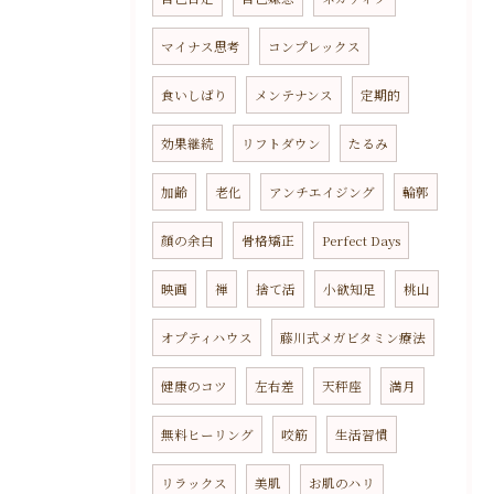
マイナス思考
コンプレックス
食いしばり
メンテナンス
定期的
効果継続
リフトダウン
たるみ
加齢
老化
アンチエイジング
輪郭
顔の余白
骨格矯正
Perfect Days
映画
禅
捨て活
小欲知足
桃山
オプティハウス
藤川式メガビタミン療法
健康のコツ
左右差
天秤座
満月
無料ヒーリング
咬筋
生活習慣
リラックス
美肌
お肌のハリ