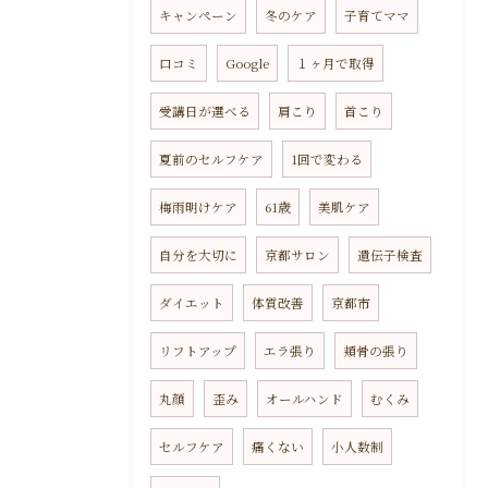
キャンペーン
冬のケア
子育てママ
口コミ
Google
１ヶ月で取得
受講日が選べる
肩こり
首こり
夏前のセルフケア
1回で変わる
梅雨明けケア
61歳
美肌ケア
自分を大切に
京都サロン
遺伝子検査
ダイエット
体質改善
京都市
リフトアップ
エラ張り
頬骨の張り
丸顔
歪み
オールハンド
むくみ
セルフケア
痛くない
小人数制