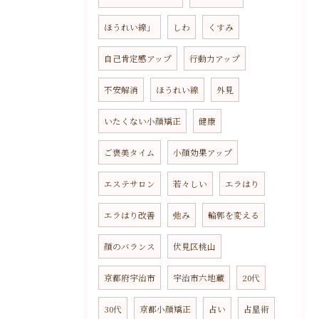
ほうれい線」
しわ
くすみ
自己肯定感アップ
行動力アップ
不安解消
ほうれい線
外見
いたくない小顔矯正
健康
ご褒美タイム
小顔効果アップ
エステサロン
若々しい
エラはり
エラはり改善
弛み
輪郭を変える
顔のバランス
伏見区桃山
京都府宇治市
宇治市六地蔵
20代
30代
京都小顔矯正
占い
占星術