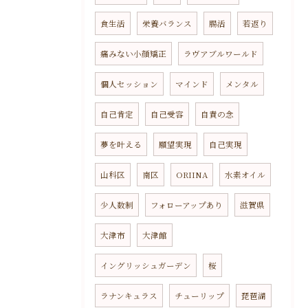
食生活
栄養バランス
腸活
若返り
痛みない小顔矯正
ラヴアブルワールド
個人セッション
マインド
メンタル
自己肯定
自己受容
自責の念
夢を叶える
願望実現
自己実現
山科区
南区
ORIINA
水素オイル
少人数制
フォローアップあり
滋賀県
大津市
大津館
イングリッシュガーデン
桜
ラナンキュラス
チューリップ
琵琶湖