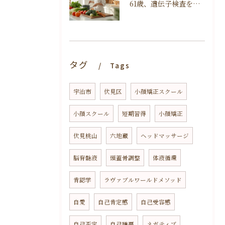
61歳、遺伝子検査を受けてみました。体の声って大切だと改めて思ったこと。
タグ
Tags
宇治市
伏見区
小顔矯正スクール
小顔スクール
短期習得
小顔矯正
伏見桃山
六地蔵
ヘッドマッサージ
脳脊髄液
頭蓋骨調整
体液循環
肯認学
ラヴァブルワールドメソッド
自愛
自己肯定感
自己受容感
自己否定
自己嫌悪
ネガティブ